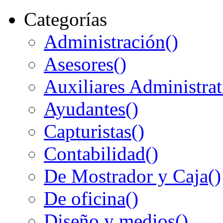
Categorías
Administración
()
Asesores
()
Auxiliares Administrat
Ayudantes
()
Capturistas
()
Contabilidad
()
De Mostrador y Caja
()
De oficina
()
Diseño y medios
()