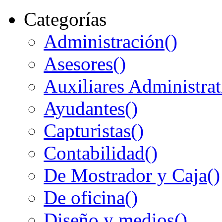
Categorías
Administración
()
Asesores
()
Auxiliares Administrat
Ayudantes
()
Capturistas
()
Contabilidad
()
De Mostrador y Caja
()
De oficina
()
Diseño y medios
()