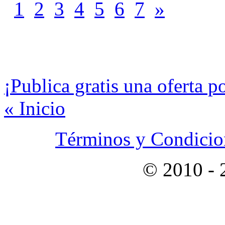
1
2
3
4
5
6
7
»
¡Publica gratis una oferta p
« Inicio
Términos y Condicion
© 2010 -