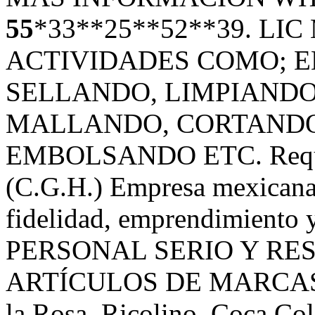
55
*33**25**52**39.
LIC
ACTIVIDADES
COMO
;
E
SELLANDO
,
LIMPIAND
MALLANDO
,
CORTAND
EMBOLSANDO
ETC
. Req
(C.G.H.) Empresa mexicana
fidelidad, emprendimiento 
PERSONAL
SERIO
Y
RE
ARTÍCULOS DE
MARCA
la Rosa, Ricolino, Coca Co