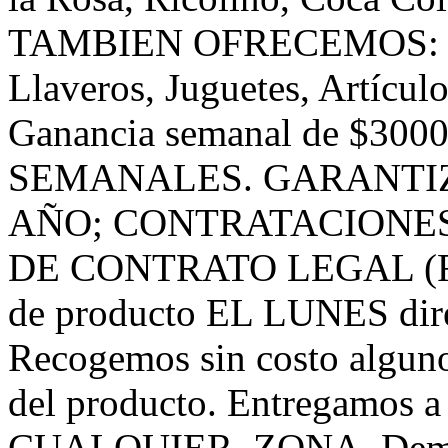
TAMBIEN
OFRECEMOS
:
Llaveros, Juguetes, Artícul
Ganancia semanal de $3000
SEMANALES
.
GARANTI
AÑO;
CONTRATACIONE
DE
CONTRATO
LEGAL
(
de producto EL
LUNES
dir
Recogemos sin costo algu
del producto. Entregamos a 
CUALQUIER
,
ZONA
, Dem