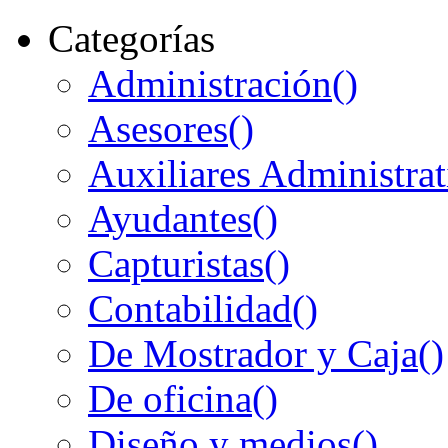
Categorías
Administración
()
Asesores
()
Auxiliares Administrat
Ayudantes
()
Capturistas
()
Contabilidad
()
De Mostrador y Caja
()
De oficina
()
Diseño y medios
()