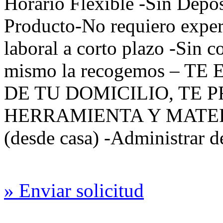
Horario Flexible -Sin Depós
Producto-No requiero exper
laboral a corto plazo -Sin c
mismo la recogemos – TE
DE TU
DOMICILIO
, TE
P
HERRAMIENTA
Y
MATE
(desde casa) -Administrar d
» Enviar solicitud