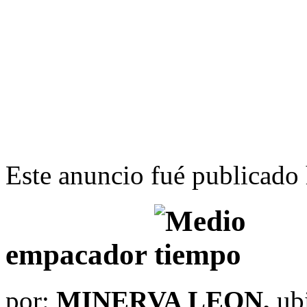
Este anuncio fué publicado 
empacador
por:
MINERVA LEON,
ub