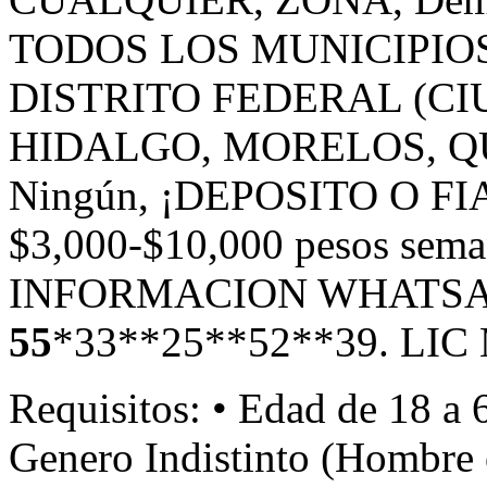
TODOS
LOS
MUNICIPIO
DISTRITO
FEDERAL
(
CI
HIDALGO
,
MORELOS
,
Q
Ningún, ¡DEPOSITO O
FI
$3,000-$10,000 pesos sem
INFORMACION
WHATSA
55
*33**25**52**39.
LIC
Requisitos: • Edad de 18 a 
Genero Indistinto (Hombre 