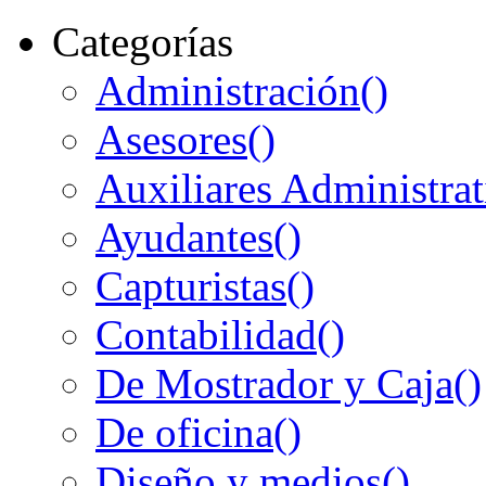
Categorías
Administración
()
Asesores
()
Auxiliares Administrat
Ayudantes
()
Capturistas
()
Contabilidad
()
De Mostrador y Caja
()
De oficina
()
Diseño y medios
()