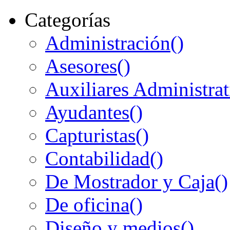
Categorías
Administración
()
Asesores
()
Auxiliares Administrat
Ayudantes
()
Capturistas
()
Contabilidad
()
De Mostrador y Caja
()
De oficina
()
Diseño y medios
()