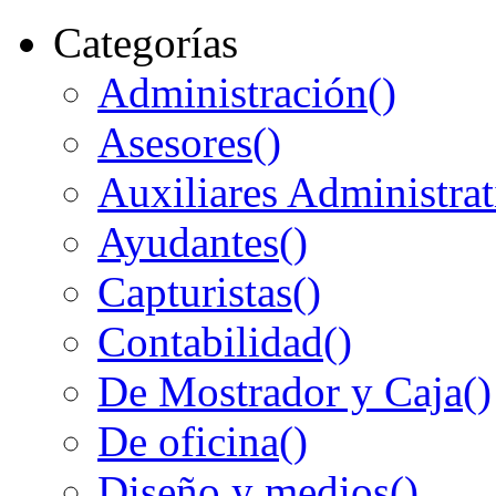
Categorías
Administración
()
Asesores
()
Auxiliares Administrat
Ayudantes
()
Capturistas
()
Contabilidad
()
De Mostrador y Caja
()
De oficina
()
Diseño y medios
()