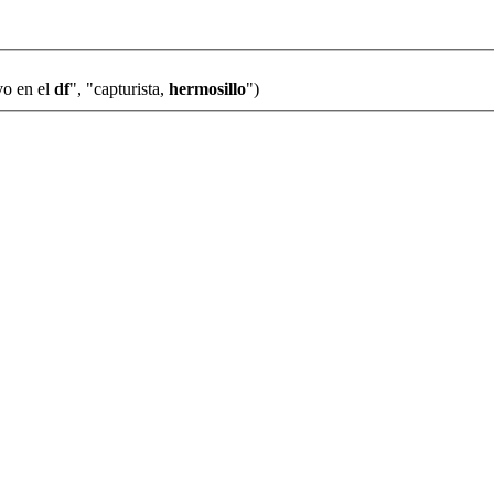
vo en el
df
", "capturista,
hermosillo
")