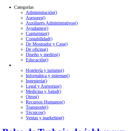
Categorías
Administración
()
Asesores
()
Auxiliares Administrativos
()
Ayudantes
()
Capturistas
()
Contabilidad
()
De Mostrador y Caja
()
De oficina
()
Diseño y medios
()
Educación
()
Hotelería y turismo
()
Informática y sistemas
()
Ingeniería
()
Legal y Asesorias
()
Medicina y Salud
()
Otros
()
Recursos Humanos
()
Transporte
()
Técnicos
()
Ventas y marketing
()