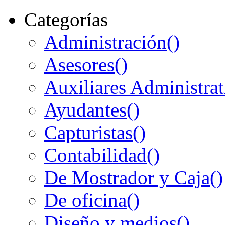
Categorías
Administración
()
Asesores
()
Auxiliares Administrat
Ayudantes
()
Capturistas
()
Contabilidad
()
De Mostrador y Caja
()
De oficina
()
Diseño y medios
()