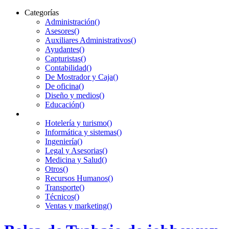
Categorías
Administración
()
Asesores
()
Auxiliares Administrativos
()
Ayudantes
()
Capturistas
()
Contabilidad
()
De Mostrador y Caja
()
De oficina
()
Diseño y medios
()
Educación
()
Hotelería y turismo
()
Informática y sistemas
()
Ingeniería
()
Legal y Asesorias
()
Medicina y Salud
()
Otros
()
Recursos Humanos
()
Transporte
()
Técnicos
()
Ventas y marketing
()