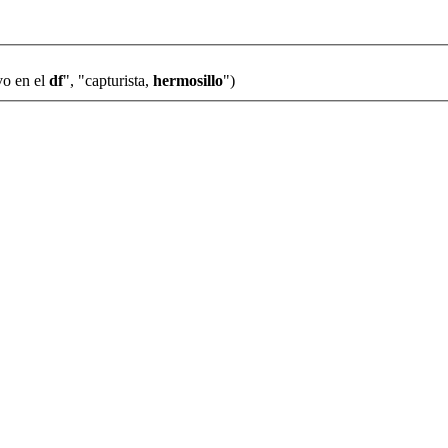
vo en el
df
", "capturista,
hermosillo
")