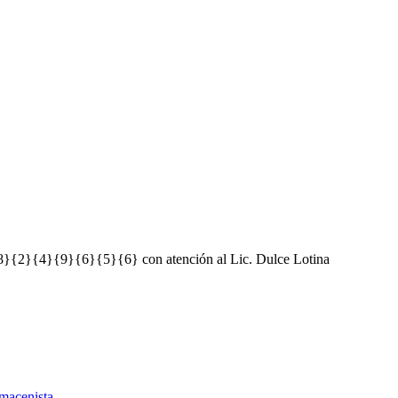
8}{2}{4}{9}{6}{5}{6} con atención al Lic. Dulce Lotina
macenista