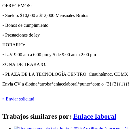
OFRECEMOS
:
• Sueldo: $10,000 a $12,000 Mensuales Brutos
• Bonos de cumplimiento
• Prestaciones de ley
HORARIO
:
• L-V 9:00 am a 6:00 pm y S de 9:00 am a 2:00 pm
ZONA
DE
TRABAJO
:
•
PLAZA
DE LA TECNOLOGÍA
CENTRO
. Cuauhtémoc,
CDMX
Envía CV a dlotina*arroba*enlacelaboral*punto*com o {3}{3}{1}{
» Enviar solicitud
Trabajos similares por:
Enlace laboral
04 / Junio / 2025
Auxiliar de Almacén - Al