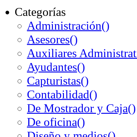
Categorías
Administración
()
Asesores
()
Auxiliares Administrat
Ayudantes
()
Capturistas
()
Contabilidad
()
De Mostrador y Caja
()
De oficina
()
Diseño y medios
()