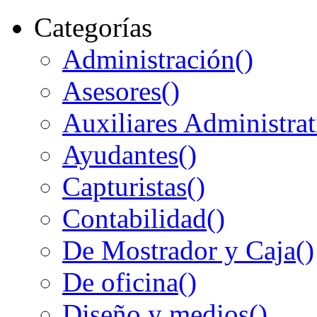
Categorías
Administración
()
Asesores
()
Auxiliares Administrat
Ayudantes
()
Capturistas
()
Contabilidad
()
De Mostrador y Caja
()
De oficina
()
Diseño y medios
()