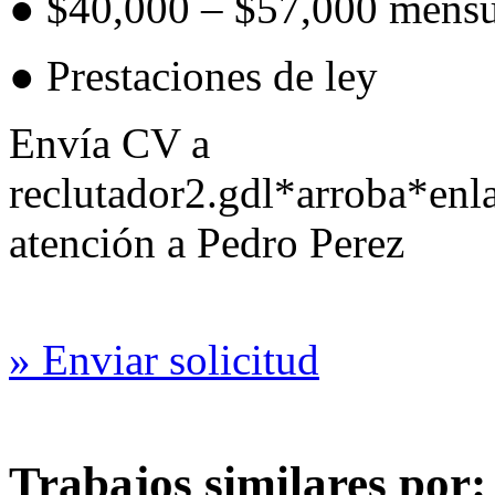
● $40,000 – $57,000 mensu
● Prestaciones de ley
Envía CV a
reclutador2.gdl*arroba*en
atención a Pedro Perez
» Enviar solicitud
Trabajos similares por