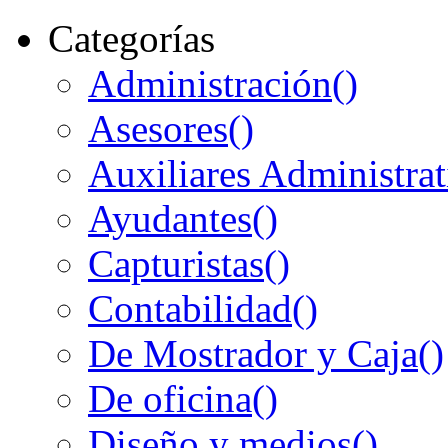
Categorías
Administración
()
Asesores
()
Auxiliares Administrat
Ayudantes
()
Capturistas
()
Contabilidad
()
De Mostrador y Caja
()
De oficina
()
Diseño y medios
()